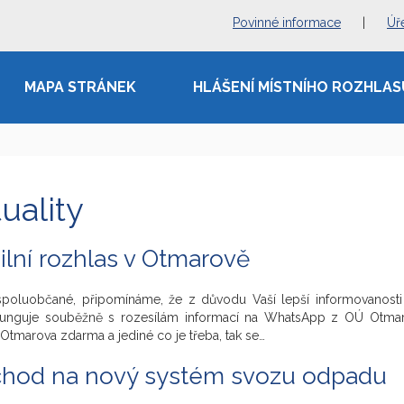
Povinné informace
|
Úř
MAPA STRÁNEK
HLÁŠENÍ MÍSTNÍHO ROZHLAS
uality
lní rozhlas v Otmarově
spoluobčané, připomínáme, že z důvodu Vaší lepší informovanosti 
funguje souběžně s rozesílám informací na WhatsApp z OÚ Otmarov
tmarova zdarma a jediné co je třeba, tak se…
chod na nový systém svozu odpadu