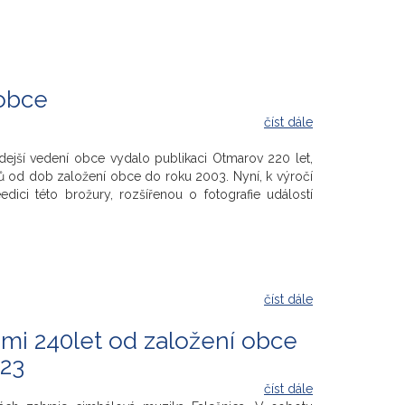
 obce
číst dále
dejší vedení obce vydalo publikaci Otmarov 220 let,
ů od dob založení obce do roku 2003. Nyní, k výročí
dici této brožury, rozšířenou o fotografie událostí
číst dále
ami 240let od založení obce
023
číst dále