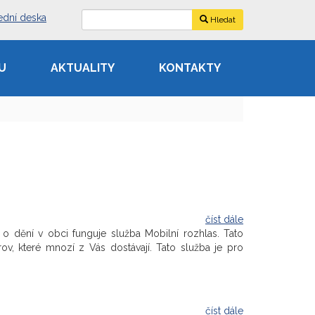
ední deska
Hledat
U
AKTUALITY
KONTAKTY
číst dále
o dění v obci funguje služba Mobilní rozhlas. Tato
, které mnozí z Vás dostávají. Tato služba je pro
číst dále