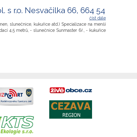
s r.o. Nesvačilka 66, 664 54
číst dále
n, slunečnice, kukuřice atd.) Specializace na menší
ací 4,5 metrů, - slunečnice Sunmaster 6ř., - kukuřice