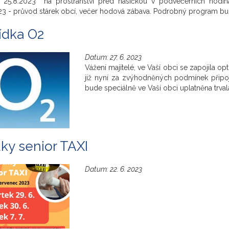
 25.8.2023 na prostranství před hasičkou v podvečerních hodin
23 - průvod stárek obcí, večer hodová zábava. Podrobný program b
ídka O2
Datum:
27. 6. 2023
Vážení majitelé, ve Vaší obci se zapojila op
již nyní za zvýhodněných podmínek připoji
bude speciálně ve Vaší obci uplatněna trv
ky senior TAXI
Datum:
22. 6. 2023