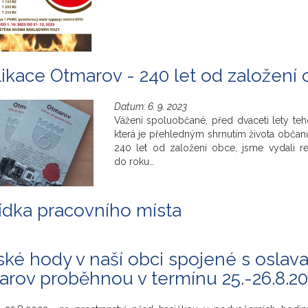
ikace Otmarov - 240 let od založení
Datum:
6. 9. 2023
Vážení spoluobčané, před dvaceti lety teh
která je přehledným shrnutím života občan
240 let od založení obce, jsme vydali ree
do roku…
dka pracovního místa
ké hody v naší obci spojené s oslav
rov proběhnou v termínu 25.-26.8.2