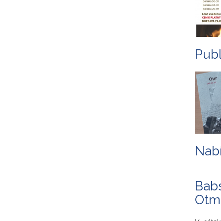
Publ
Nabí
Babs
Otma