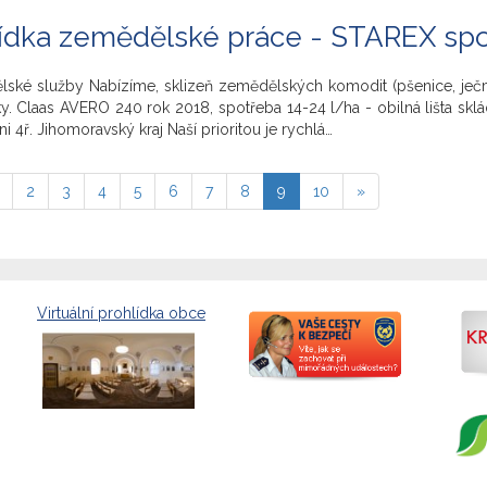
dka zemědělské práce - STAREX spol. 
ské služby Nabízíme, sklizeň zemědělských komodit (pšenice, ječme
 Claas AVERO 240 rok 2018, spotřeba 14-24 l/ha - obilná lišta sklád
 4ř. Jihomoravský kraj Naší prioritou je rychlá…
2
3
4
5
6
7
8
9
10
»
Virtuální prohlídka obce