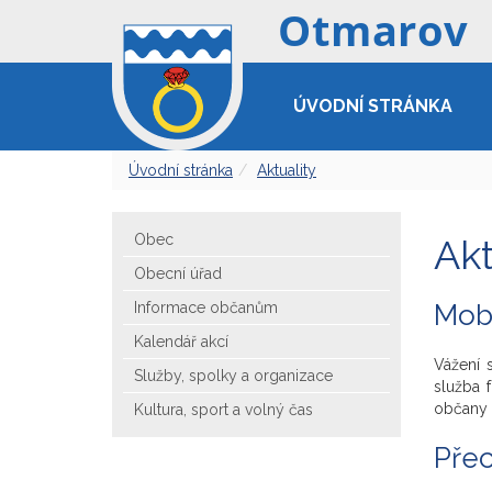
ÚVODNÍ STRÁNKA
Úvodní stránka
Aktuality
Obec
Akt
Obecní úřad
Informace občanům
Mobi
Kalendář akcí
Vážení 
Služby, spolky a organizace
služba 
občany O
Kultura, sport a volný čas
Pře