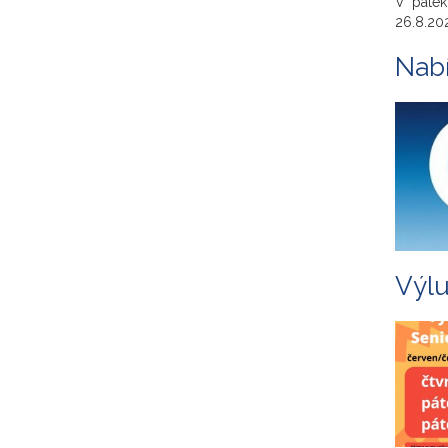
V pátek
26.8.20
Nab
Výlu