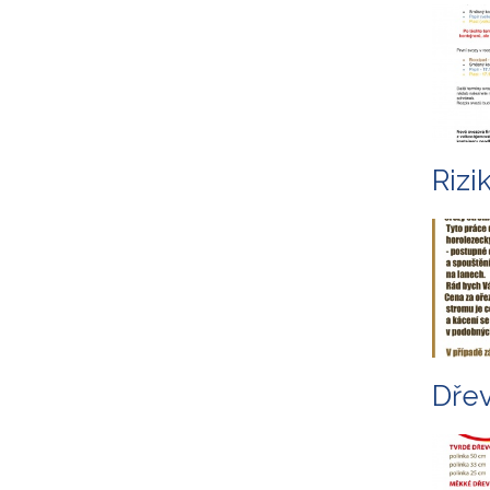
Rizi
Dřev