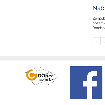
Nabí
Zeměděl
pozemky.
Dominoni
«
1