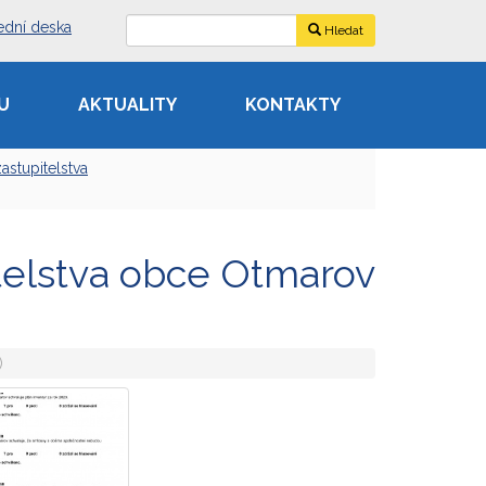
ední deska
Hledat
U
AKTUALITY
KONTAKTY
astupitelstva
telstva obce Otmarov
)