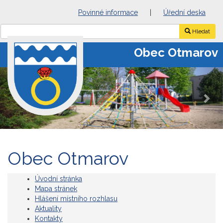
Povinné informace
|
Úřední deska
Hledat
Obec Otmarov
Previous
Nex
Obec Otmarov
Úvodní stránka
Mapa stránek
Hlášení místního rozhlasu
Aktuality
Kontakty