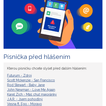
Písnička před hlášením
Kterou písničku chcete slyšet před dalším hlášením:
Futurum - Zdroj
Scott Mckenzie - San Francisco
Rod Stewart - Baby Jane
John Newman - Love Me Again
Karel Zich - Máš chuť majoránky
J.A.R. - Jsem pohodlný
Vesna ft. Ego - Moravo