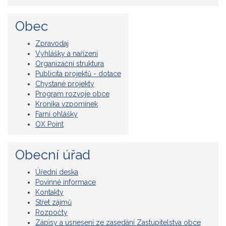
Obec
Zpravodaj
Vyhlášky a nařízení
Organizační struktura
Publicita projektů - dotace
Chystané projekty
Program rozvoje obce
Kronika vzpomínek
Farní ohlášky
OX Point
Obecní úřad
Úřední deska
Povinné informace
Kontakty
Střet zájmů
Rozpočty
Zápisy a usnesení ze zasedání Zastupitelstva obce