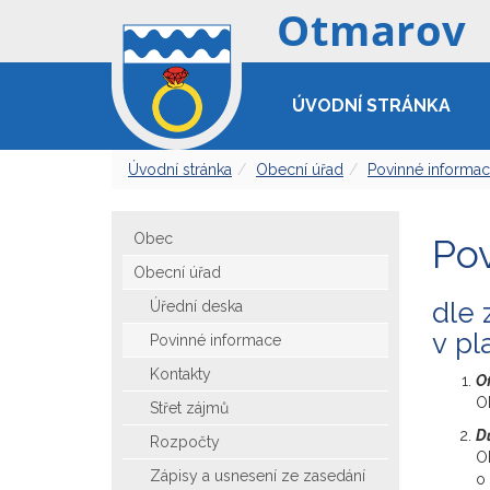
ÚVODNÍ STRÁNKA
Úvodní stránka
Obecní úřad
Povinné informa
Obec
Po
Obecní úřad
dle 
Úřední deska
v pl
Povinné informace
Kontakty
Of
O
Střet zájmů
D
Rozpočty
O
Zápisy a usnesení ze zasedání
o