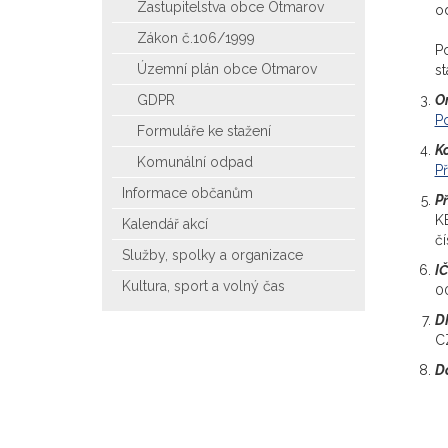
Zastupitelstva obce Otmarov
od
Zákon č.106/1999
P
Územní plán obce Otmarov
s
GDPR
O
Po
Formuláře ke stažení
Ko
Komunální odpad
Př
Informace občanům
P
K
Kalendář akcí
č
Služby, spolky a organizace
I
Kultura, sport a volný čas
0
D
C
D