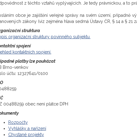
povědnost z těchto vztahů vyplývajících. Je tedy právnickou, a to pr
osláním obce je zajištění veřejné správy na svém území, případně 
tanovených zákony (viz zejména hlava sedmá Ústavy ČR, § 14 a § 21 z
rganizační struktura
pis organizační struktury povinného subjektu.
ntaktní spojení
ehled kontaktních spojení.
řípadné platby lze poukázat
B Brno-venkov
íslo účtu: 12327641/0100
ČO
0488259
IČ
Z 00488259 obec není plátce DPH
okumenty
Rozpočty
Vyhlášky a nařízení
Chystané projekty