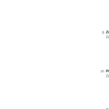
Ž
Ž
Př
Žá