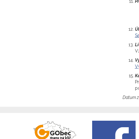
P
Ú
Sa
L
V
Vý
Vý
K
P
p
Datum z