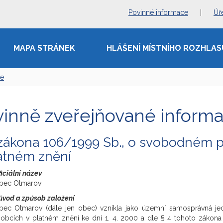
Povinné informace
|
Úř
MAPA STRÁNEK
HLÁŠENÍ MÍSTNÍHO ROZHLAS
ce
vinně zveřejňované inform
zákona 106/1999 Sb., o svobodném p
atném znění
iciální název
bec Otmarov
ůvod a způsob založení
bec Otmarov (dále jen obec) vznikla jako územní samosprávná jed
 obcích v platném znění ke dni 1. 4. 2000 a dle § 4 tohoto zákon