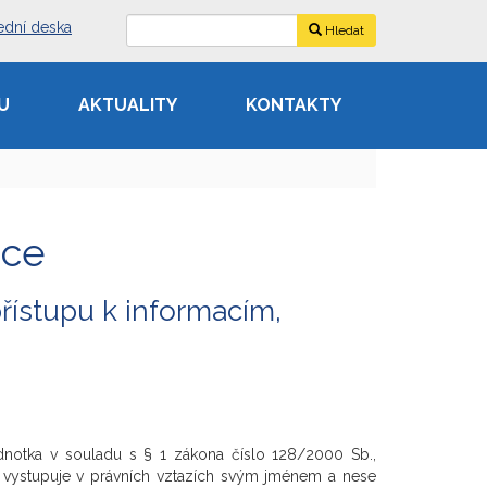
ední deska
Hledat
U
AKTUALITY
KONTAKTY
ace
řístupu k informacím,
notka v souladu s § 1 zákona číslo 128/2000 Sb.,
a vystupuje v právních vztazích svým jménem a nese