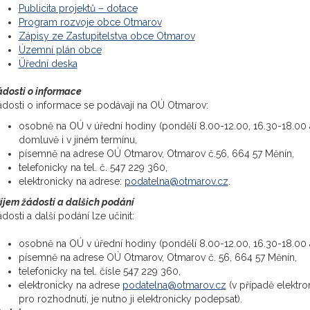
Publicita projektů – dotace
Program rozvoje obce Otmarov
Zápisy ze Zastupitelstva obce Otmarov
Územní plán obce
Üřední deska
ádosti o informace
ádosti o informace se podávají na OÚ Otmarov:
osobně na OÚ v úřední hodiny (pondělí 8.00-12.00, 16.30-18.00 
domluvě i v jiném termínu,
písemně na adrese OÚ Otmarov, Otmarov č.56, 664 57 Měnín,
telefonicky na tel. č. 547 229 360,
elektronicky na adrese:
podatelna@otmarov.cz
.
íjem žádostí a dalšich podání
dosti a další podání lze učinit:
osobně na OÚ v úřední hodiny (pondělí 8.00-12.00, 16.30-18.00 
písemně na adrese OÚ Otmarov, Otmarov č. 56, 664 57 Měnín,
telefonicky na tel. čísle 547 229 360,
elektronicky na adrese
podatelna@otmarov.cz
(v případě elektr
pro rozhodnutí, je nutno ji elektronicky podepsat).