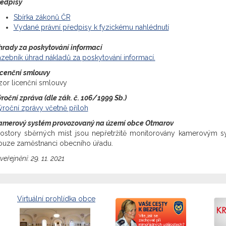
ředpisy
Sbírka zákonů ČR
Vydané právní předpisy k fyzickému nahlédnutí
hrady za poskytování informací
zebník úhrad nákladů za poskytování informací.
icenční smlouvy
zor licenční smlouvy
roční zpráva (dle zák. č. 106/1999 Sb.)
roční zprávy včetně příloh
amerový systém provozovaný na území obce Otmarov
rostory sběrných míst jsou nepřetržitě monitorovány kamerovým
ouze zaměstnanci obecního úřadu.
veřejnění:
29. 11. 2021
Virtuální prohlídka obce