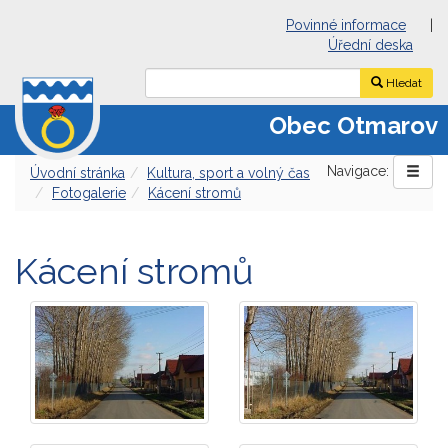
Povinné informace
|
Úřední deska
Hledat
Obec Otmarov
Navigace:
Úvodní stránka
Kultura, sport a volný čas
Fotogalerie
Kácení stromů
Kácení stromů