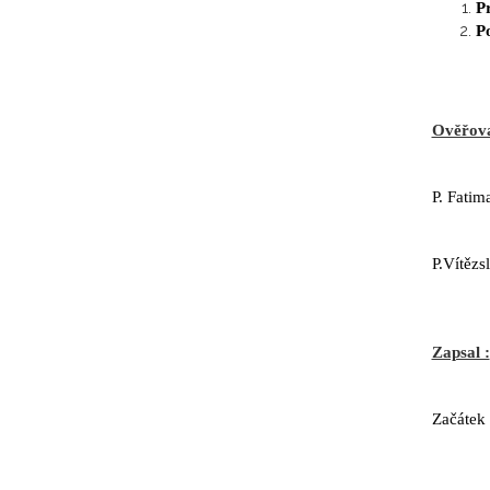
P
Po
Ověřova
P. Fatim
P.Vítězs
Zapsal :
Začátek 