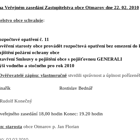
 na Veřejném zasedání Zastupitelstva obce Otmarov dne 22. 02. 2010
elstvo obce schvaluje
:
ozpočtové opatření č. 11
ověření starosty obce provádět rozpočtová opatření bez omezení do
ajištění požární ochrany obce
zavření Smlouvy o pojištění obce s pojišťovnou GENERALI
ýši vodného a stočného pro rok 2010
Ověřovatelé zápisu: vlastnoručně
stvrdili správnost a úplnost pořízené
l Minařík Rostislav Bednář
 Rudolf Konečný
 veřejného zasedání 18,00 hodin Konec: 19.20 hodin
n: starosta
obce Otmarov p. Jan Florian
o: 03.03.2010