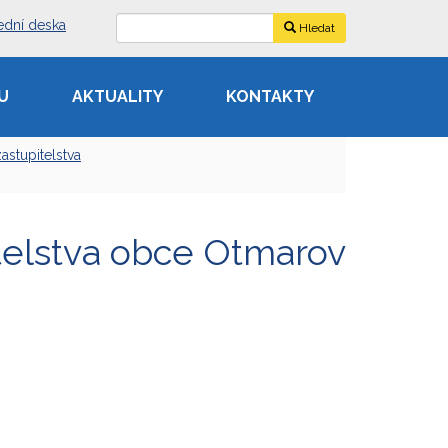
ední deska
Hledat
U
AKTUALITY
KONTAKTY
astupitelstva
telstva obce Otmarov