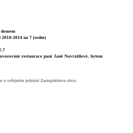
ým domem
í 2010-2014
na 7 (sedm)
č.7
vozování restaurace paní Janě Navrátilové, bytem
su o veřejném jednání Zastupitelstva obce.