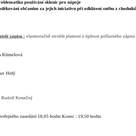
roblematiku používání sklenic pro nápoje
děkování občanům za jejich iniciativu při odklízení sněhu z chodník
telé zápisu :
vlastnoručně stvrdili platnost a úplnost pořízeného zápisu
a Klimešová
lav Hrdý
Rudolf Konečný
veřejného zasedání 18,05 hodin Konec : 19,50 hodin