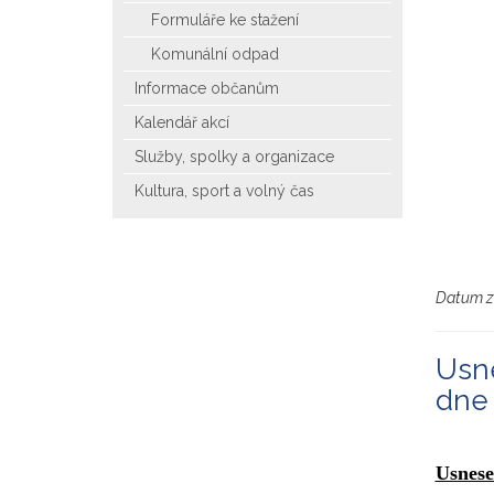
Formuláře ke stažení
Komunální odpad
Informace občanům
Kalendář akcí
Služby, spolky a organizace
Kultura, sport a volný čas
Datum z
Usne
dne 
Usnese