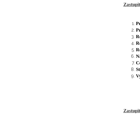
Zastupit
P
P
Ro
Ro
Ro
N
C
S
V
Zastupi