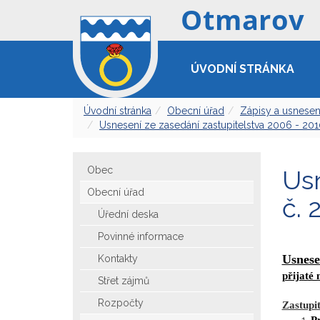
ÚVODNÍ STRÁNKA
Úvodní stránka
Obecní úřad
Zápisy a usnesen
Usnesení ze zasedání zastupitelstva 2006 - 20
Obec
Usn
Obecní úřad
č. 
Úřední deska
Povinné informace
Usnese
Kontakty
přijaté
Střet zájmů
Rozpočty
Zastupit