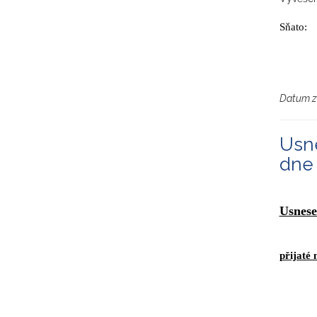
Sňato:
Datum z
Usne
dne 
Usnese
přijaté