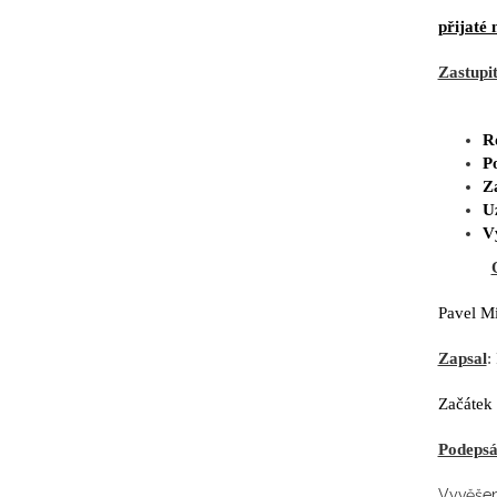
přijaté
Zastupit
R
P
Z
U
V
Pave
Zapsal
:
Začátek
Podepsá
Vyvěšen