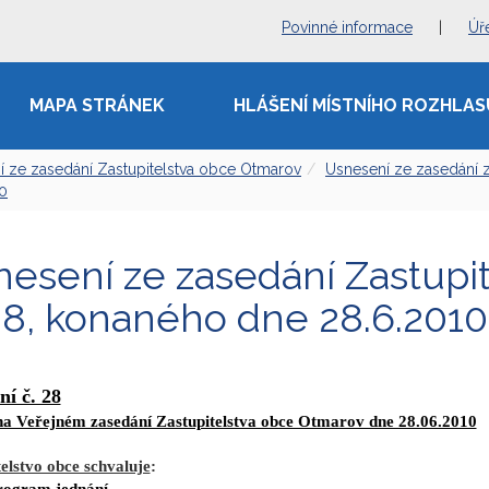
Povinné informace
|
Úř
MAPA STRÁNEK
HLÁŠENÍ MÍSTNÍHO ROZHLAS
í ze zasedání Zastupitelstva obce Otmarov
Usnesení ze zasedání z
10
esení ze zasedání Zastupi
28, konaného dne 28.6.2010
ní č. 28
 na Veřejném zasedání Zastupitelstva obce Otmarov dne 28.06.2010
elstvo obce schvaluje
: