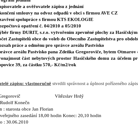
rogram jednání
pisovatele a ověřovatele zápisu z jednání
končení smlouvy na odvoz odpadů v obci s firmou AVE CZ
zavření spolupráce s firmou KTS EKOLOGIE
ozpočtová opatření č. 04/2010 a 05/2010
ýběr firmy DURIT, s.r.o. vytvořením zpevněné plochy za Hasičsk
očet Zastupitelů obce do voleb do Obecního Zastupitelstva pro obdob
ozsah práce a odměnu pro správce areálu Pastvisko
právce areálu Pastvisko pana Zdeňka Gregoroviče, bytem Otmarov 
ronajmout část nebytových prostor Hasičského domu za účelem pro
opovice 39, za částku 570,- Kč/m2/rok
telé zápisu: vlastnoručně
stvrdili správnost a úplnost pořízeného zápi
v Gregorovič Vítězslav Hrdý
: Rudolf Konečn
 : starosta obce Jan Florian
 veřejného zasedání 18,00 hodin Konec: 20,10 hodin
o : 30.06.2010