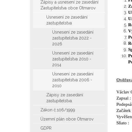
P
Zápisy a usnesení ze zasedání
Za
Zastupitelstva obce Otmarov
U
Usnesení ze zasedání
U
zastupitelstva
R
V
Usnesení ze zasedání
P
zastupitelstva 2022 -
R
2026
S
Usnesení ze zasedání
P
zastupitelstva 2010 -
P
2014
Usnesení ze zasedání
zastupitelstva 2006 -
Ověřova
2010
Václa
Zápisy ze zasedání
Zapsal 
zastupitelstva
Podepsán
Zákon č.106/1999
Začátek
Vyvěšen
Územní plán obce Otmarov
Sňato :
GDPR