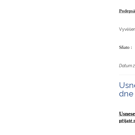
Podepsá
Vyvěšen
Sňato :
Datum z
Usne
dne 
Usnese
přijaté