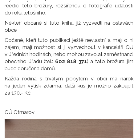
reedici této brožury, rozšířenou o fotografie událostí
do roku letošního.
Někteří občané si tuto knihu již vyzvedli na oslavách
obce.
Občané, kteří tuto publikaci ještě nevlastní a mají o ni
zájem, mají možnost si ji vyzvednout v kanceláři OU
v úředních hodinách, nebo mohou zavolat zaměstnanci
obecního úřadu (tel.:
602 818 371
) a tato brožura jim
bude doručena domů.
Každá rodina s trvalým pobytem v obci má nárok
na jeden výtisk zdarma, další kus je možno zakoupit
za 130,- Kč.
OÚ Otmarov